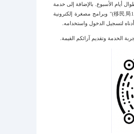
ل أيام الأسبوع. بالإضافة إلى خدمة
الخط الساخن، يحتوي منصة 12367 أيضًا على تطبيق "الهيئة الوطنية الصينية للهجرة 12367 (移民局12367)" وبرامج مصغرة إلكترونية
 أدناه لتسجيل الدخول واستخدامه.