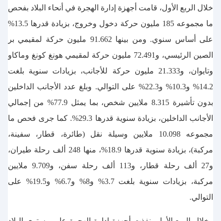
خلال الربع الأول، قامت أجهزة إدارة الهجرة في أنحاء البلاد بفحص
ما مجموعه 185 مليون حركة دخول وخروج، بزيادة قدرها 13.5%
على أساس سنوي. ومن بينها 91.662 مليون حركة لمقيمي بر
الصين الرئيسي، و72.491 مليون حركة لمقيمي هونغ كونغ وماكاو
وتايوان، و21.333 مليون حركة للأجانب، بزيادات سنوية بلغت
14.2% و10.3% و22.3% على التوالي. وبلغ عدد الأجانب الداخلين
بدون تأشيرة 8.315 ملايين شخص، بما يمثل 77.9% من إجمالي
الأجانب الداخلين، بزيادة سنوية قدرها 29.3%. كما جرى فحص ما
مجموعه 10.098 ملايين وسيلة نقل (طائرة، قطار، سفينة،
مركبة)، بزيادة سنوية قدرها 18.9%، منها 248 ألف رحلة طيران،
و27 ألف رحلة قطار، و113 ألف رحلة سفن، و9.709 ملايين
مركبة، بزيادات سنوية بلغت 3.7% و8% و6.7% و19.5% على
التوالي.
وخلال الربع الأول، نفذت أجهزة إدارة الهجرة على مستوى البلاد