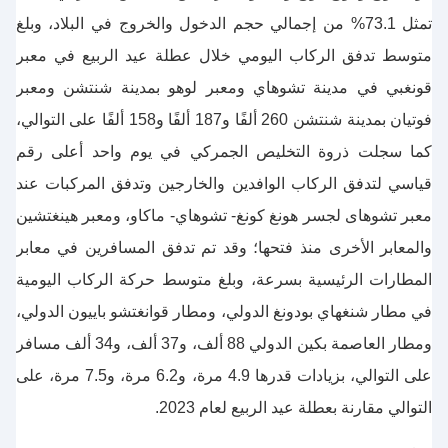
تمثل 73.1% من إجمالي حجم الدخول والخروج في البلاد، وبلغ
متوسط تدفق الركاب اليومي خلال عطلة عيد الربيع في معبر
قونغبي في مدينة تشوهاي ومعبر لوهو بمدينة شنتشن ومعبر
فوتيان بمدينة شنتشن 260 ألفًا و187 ألفًا و158 ألفًا على التوالي،
كما سجلت ذروة التخليص الجمركي في يوم واحد أعلى رقم
قياسي لتدفق الركاب الوافدين والخارجين وتدفق المركبات عند
معبر تشوهاى لجسر هونغ كونغ- تشوهاي- ماكاو، ومعبر هينغتشين
والمعابر الأخرى منذ فتحها؛ وقد تم تدفق المسافرين في معابر
المطارات الرئيسية بسرعة، وبلغ متوسط حركة الركاب اليومية
في مطار شنغهاي بودونغ الدولي، ومطار قوانغتشو باييون الدولي،
ومطار العاصمة بكين الدولي 88 ألف، و37 ألف، و34 ألف مسافر
على التوالي، بزيادات قدرها 4.9 مرة، و6.2 مرة، و7.5 مرة، على
التوالي مقارنة بعطلة عيد الربيع لعام 2023.