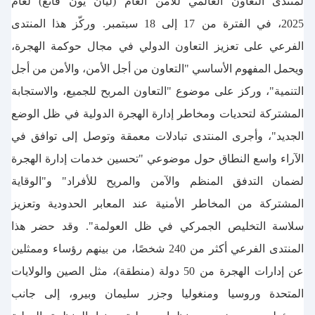
لمنتدى التعاون العالمي للأمن العام (ليان يون قانغ) لعام
2025، في الفترة من 17 إلى 18 سبتمبر. وركّز هذا المنتدى
الفرعي على تعزيز التعاون الدولي في مجال حوكمة الهجرة،
ويحمل المفهوم الأساسي "التعاون من أجل الأمن، والأمن من أجل
التنمية"، وركز على موضوع "التعاون المربح للجميع، والاستجابة
المشتركة لتحديات ومخاطر إدارة الهجرة الدولية في ظل الوضع
الجديد"، وأجرى المنتدى تبادلات معمقة وتوصل إلى توافق في
الآراء واسع النطاق حول موضوعي "تحسين خدمات إدارة الهجرة
لضمان التدفق المنظم والآمن والمريح للأفراد" و"الوقاية
المشتركة من المخاطر الأمنية عند المعابر الحدودية وتعزيز
سلاسة التخليص الجمركي في ظل العولمة". وقد حضر هذا
المنتدى الفرعي أكثر من 240 شخصًا، من بينهم رؤساء وممثلين
عن إدارات الهجرة من 50 دولة (منطقة)، مثل الصين والولايات
المتحدة وروسيا ومنغوليا وجزر سليمان وبيرو، إلى جانب