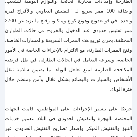
الطازجة وإمدادات محاربة الجائحة واللوازم اليومية للشعب،
وإضافة 100 ممر سريع لـ "التفتيش التعاوني والأفراج لمرة
واحدة" في قوانغدونغ وهونغ كونغ وماكاو، وفتح ما يزيد عن 2700
ممر تفتيش حدودي عند الدخول والخروج في حالات الطوارئ
المختلفة. يجري توزيع هذه الممرات السريعة والمسارات الخاصة،
وفتح الممرات الطارئة، مع الالتزام بالإجراءات الخاصة في الأمور
الخاصة، وسرعة التعامل في الحالات الطارئة، في ظل فرضية
المكافحة الصارمة لمنع تغلغل الوباء، ما يضمن سلامة تنقل
الأشخاص والسيارات والبضائع بشكل فعّال وآمن ومنظم خلال
فترة الوباء.
حرصًا على تيسير الإجراءات على المواطنين، قامت الجهات
المختصة بالهجرة والتفتيش الحدودي في البلاد بتعميم خدمات
التنبؤ والتفتيش المبكر وإصدار تصاريح التفتيش الحدودي عبر