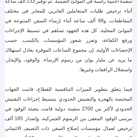
سفينة أجنبية راسية في الموانئ الصينية. تم توفير 133 ألف ساعة
أثناء ترخيص طلبات المتعاملين العابرين للمعابر في مختلف
المقاطعات، و68 ألف ساعة أثناء إرساء السفن المتنوعة في
الموانئ المحلية. كل هذه الجهود تساهم في تبسيط الإجراءات
ورفع الكفاءة، وتعزز شعور المؤسسات بالكسب. حسب
الإحصاءات الأولية، إن مجموع الساعات الموفرة يعادل استهلاك
ما يزيد عن مليار يوان من رسوم الإرساء، والوقود، والإيجار،
واستغلال الرافعات وغيرها.
فيما يتعلق بتطوير الميزات التنافسية للقطاع، قامت الجهات
المختصة بالهجرة والتفتيش الحدودي بتبسيط إجراءات التفتيش
الحدودي لأكثر من 2700 سفينة دولية قامت بتعبئة الوقود في
مرسى الوقود المعفى من الرسوم الجمركية، وإصدار 185 ألف
ترخيص لعمال مؤسسات إصلاح السفن ذات التصيف الائتماني